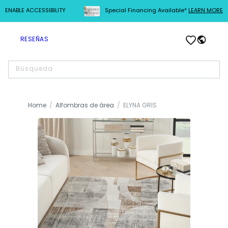
ENABLE ACCESSIBILITY
Special Financing Available*
LEARN MORE
IR
DIRECTAMENTE
Iniciar
AL CONTENIDO
Carrito
RESEÑAS
sesión
Búsqueda
Home
Alfombras de área
ELYNA GRIS