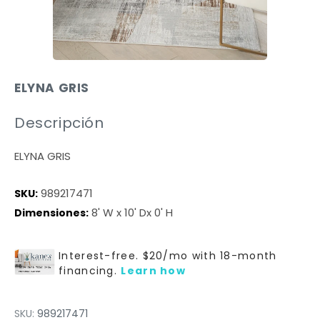
ELYNA GRIS
Descripción
ELYNA GRIS
SKU:
989217471
Dimensiones:
8' W x 10' Dx 0' H
SKU:
989217471