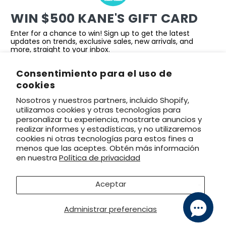
WIN $500 KANE'S GIFT CARD
Enter for a chance to win! Sign up to get the latest
updates on trends, exclusive sales, new arrivals, and
more, straight to your inbox.
First Name
Consentimiento para el uso de
cookies
Email
Nosotros y nuestros partners, incluido Shopify,
utilizamos cookies y otras tecnologías para
personalizar tu experiencia, mostrarte anuncios y
realizar informes y estadísticas, y no utilizaremos
Sign up
cookies ni otras tecnologías para estos fines a
menos que las aceptes. Obtén más información
en nuestra
Política de privacidad
© 2026,
Kane's Furniture
. Todos los derechos
Aceptar
reservados.
declaración de accesibilidad
|
política de
Precio
99
Administrar preferencias
$349
SELECCIONAR PREFERENCIAS DE ENTREGA
privacidad
|
términos de uso
habitual